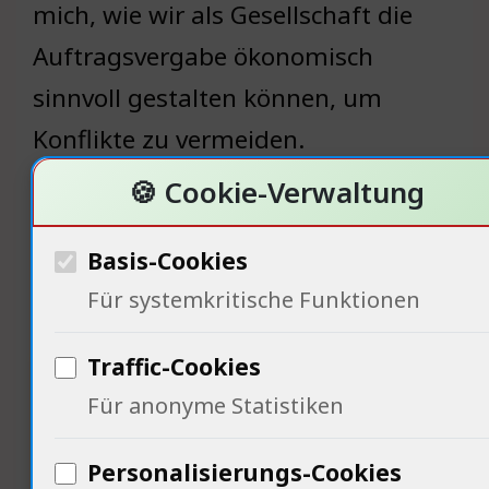
mich, wie wir als Gesellschaft die
Auftragsvergabe ökonomisch
sinnvoll gestalten können, um
Konflikte zu vermeiden.
🍪 Cookie-Verwaltung
Basis-Cookies
Politische Dimensionen der
Für systemkritische Funktionen
Auftragsvergabe
Traffic-Cookies
Für anonyme Statistiken
Personalisierungs-Cookies