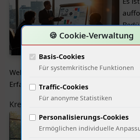
Es is
auffo
Bedür
🍪 Cookie-Verwaltung
sucht
ist u
Basis-Cookies
Druck
Für systemkritische Funktionen
Welche innovativen Ideen könnten die 
Erfahrungen. Was hat ihn zu seinem Er
Traffic-Cookies
Für anonyme Statistiken
Kreativität als Schlüssel zur Innovat
Kreat
Personalisierungs-Cookies
Ermöglichen individuelle Anpass
Komm