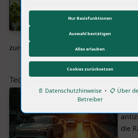
digit
eigen
Nur Basisfunktionen
Emoti
Auswahl bestätigen
klar 
zurück. Sie waren kritisch, aber auch o
Alles erlauben
Cookies zurücksetzen
Technologie als Transformationsmo
📄 Datenschutzhinweise
•
📋 Über d
Techn
Betreiber
Start
antiz
die R