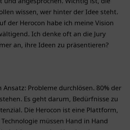
t und angesprochen. Wichtig ist, die
len wissen, wer hinter der Idee steht.
f der Herocon habe ich meine Vision
ltigend. Ich denke oft an die Jury
hmer an, ihre Ideen zu präsentieren?
n Ansatz: Probleme durchlösen. 80% der
erstehen. Es geht darum, Bedürfnisse zu
nzial. Die Herocon ist eine Plattform,
nd Technologie müssen Hand in Hand