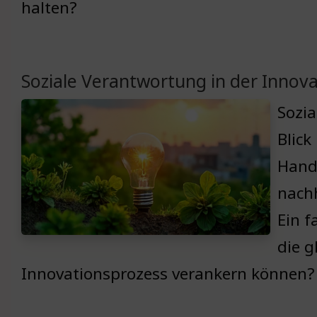
halten?
Soziale Verantwortung in der Innov
Sozia
Blic
Handw
nachh
Ein f
die g
Innovationsprozess verankern können?