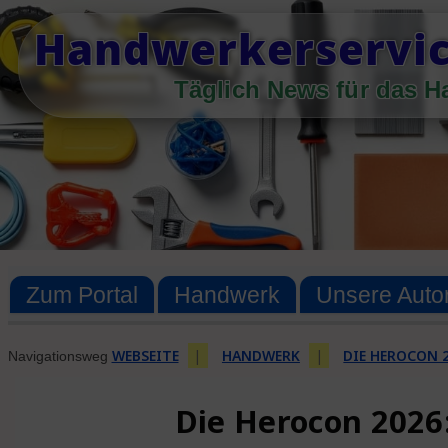
Skip
Handwerkerservic
to
content
Täglich News für das 
Zum Portal
Handwerk
Unsere Auto
WEBSEITE
|
HANDWERK
|
DIE HEROCON 
Navigationsweg
Die Herocon 2026: