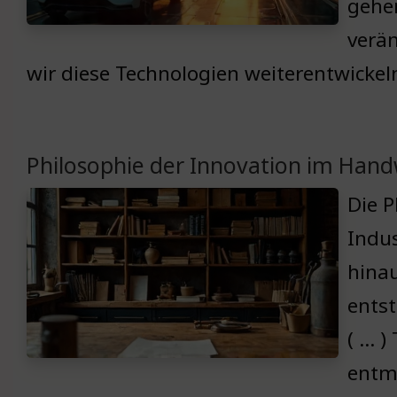
gehe
verän
wir diese Technologien weiterentwicke
Philosophie der Innovation im Han
Die P
Indus
hinau
entst
( … )
entme